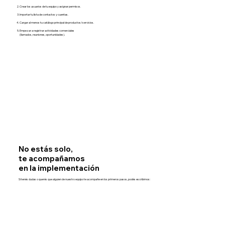
Crear los
usuarios de tu equipo
y asignar permisos.
Importar tu
lista de contactos
y cuentas.
Cargar al menos tu
catálogo principal de productos/servicios.
Empezar a
registrar actividades comerciales
(llamados, reuniones, oportunidades).
No estás solo,
te acompañamos
en la implementación
Si tenés dudas o querés que alguien de nuestro equipo te acompañe en los primeros pasos, podés escribirnos: