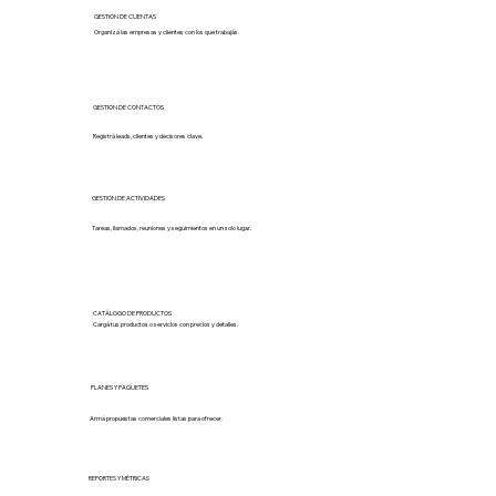
GESTIÓN DE CUENTAS
Organizá las empresas y clientes con los que trabajás.
GESTIÓN DE CONTACTOS
Registrá leads, clientes y decisores clave.
GESTIÓN DE ACTIVIDADES
Tareas, llamados, reuniones y seguimientos en un solo lugar.
CATÁLOGO DE PRODUCTOS
Cargá tus productos o servicios con precios y detalles.
PLANES Y PAQUETES
Armá propuestas comerciales listas para ofrecer.
REPORTES Y MÉTRICAS