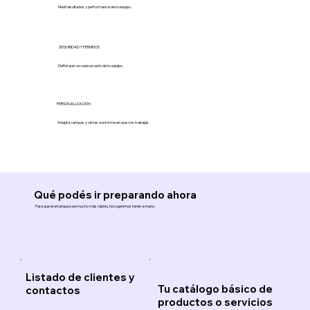
Medí resultados y performance de tu equipo.
SEGURIDAD Y PERMISOS
Definí qué ve cada usuario de tu equipo.
PERSONALIZACIÓN
Adaptá campos y vistas a la forma en que vos trabajás.
Qué podés ir preparando ahora
Para que el arranque sea mucho más rápido, te sugerimos tener a mano:
Listado de clientes y
Tu catálogo básico de
contactos
productos o servicios