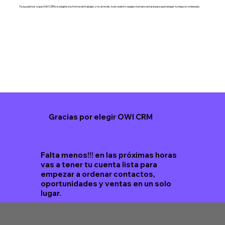
Te ayudamos a que OWI CRM se adapte a tu forma de trabajar, y no al revés, todo nuestro equipo humano estará para que tengas tu negocio ordenado.
Gracias por elegir OWI CRM
Falta menos!!! en las próximas horas
vas a tener tu cuenta lista para
empezar a ordenar contactos,
oportunidades y ventas en un solo
lugar.