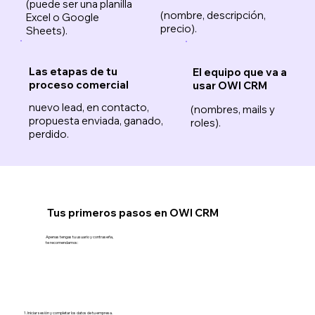
(puede ser una planilla
(nombre, descripción,
Excel o Google
precio).
Sheets).
Las etapas de tu
El equipo que va a
proceso comercial
usar OWI CRM
nuevo lead, en contacto,
(nombres, mails y
propuesta enviada, ganado,
roles).
perdido.
Tus primeros pasos en OWI CRM
Apenas tengas tu usuario y contraseña,
te recomendamos:
Iniciar sesión y
completar los datos de tu empresa.